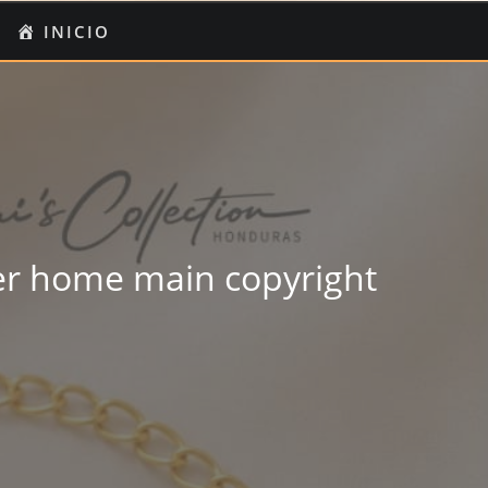
O
I
INICIO
UENTA
er home main copyright