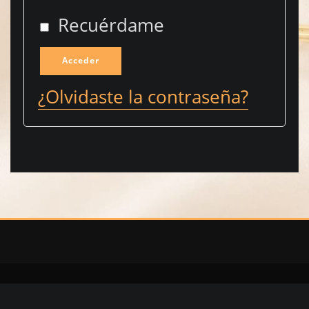
Recuérdame
Acceder
¿Olvidaste la contraseña?
Copyright © 2020 | Diomis Collection | Calzado y Accesorios | Whatsapp
+504 97881519