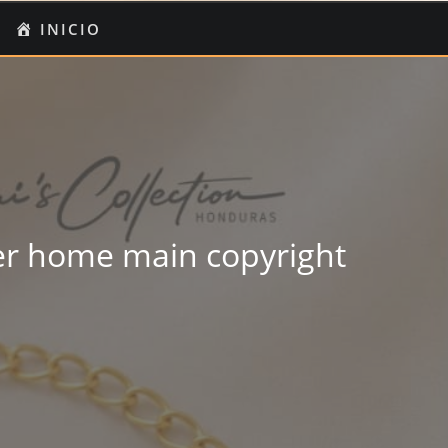
O
I
INICIO
UENTA
er home main copyright