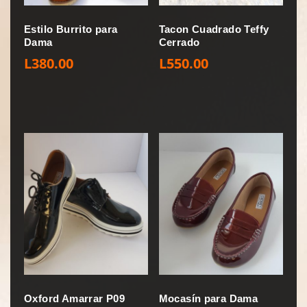
Estilo Burrito para
Tacon Cuadrado Teffy
Dama
Cerrado
L
380.00
L
550.00
Oxford Amarrar P09
Mocasín para Dama