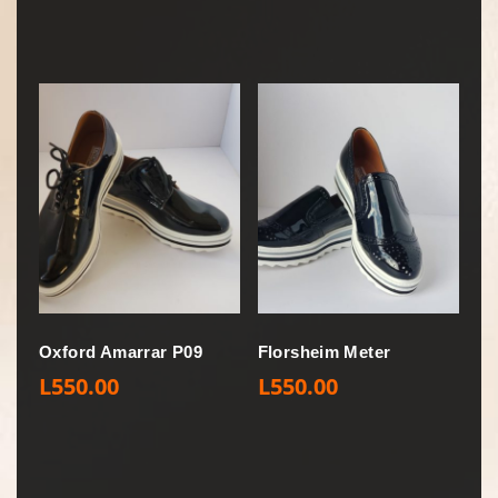
Oxford Amarrar P09
Florsheim Meter
L
550.00
L
550.00