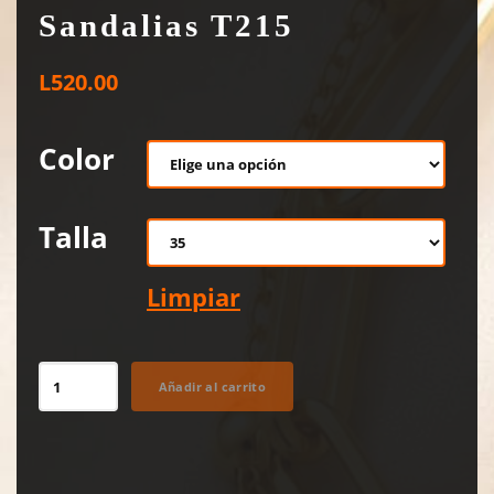
Sandalias T215
L
520.00
Color
Talla
Limpiar
Sandalias
Añadir al carrito
T215
cantidad