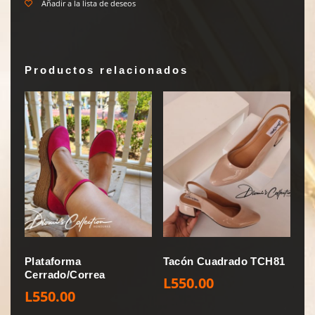
Añadir a la lista de deseos
Productos relacionados
Plataforma
Tacón Cuadrado TCH81
Cerrado/Correa
L
550.00
L
550.00