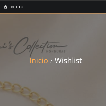
O
I
INICIO
UENTA
Inicio
Wishlist